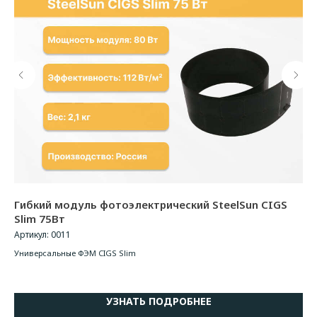
T
Гибкий модуль фотоэлектрический SteelSun CIGS
Ги
Slim 75Вт
Bo
Артикул:
0011
Арт
Универсальные ФЭМ CIGS Slim
Уни
УЗНАТЬ ПОДРОБНЕЕ