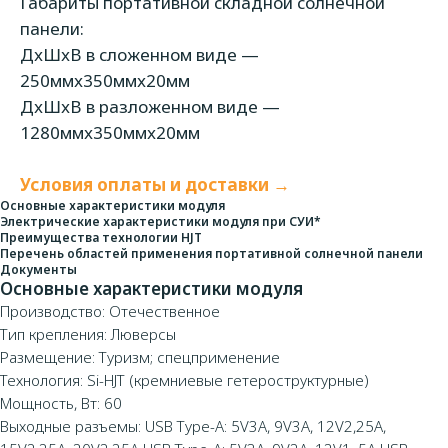
Габариты портативной складной солнечной
панели:
ДxШxВ в сложенном виде —
250ммx350ммx20мм
ДxШxВ в разложенном виде —
1280ммx350ммx20мм
Условия оплаты и доставки →
Основные характеристики модуля
Электрические характеристики модуля при СУИ*
Преимущества технологии HJT
Перечень областей применения портативной солнечной панели
Документы
Основные характеристики модуля
Производство: Отечественное
Тип крепления: Люверсы
Размещение: Туризм; спецприменение
Технология: Si-HJT (кремниевые гетероструктурные)
Мощность, Вт: 60
Выходные разъемы: USB Type-A: 5V3A, 9V3A, 12V2,25A,