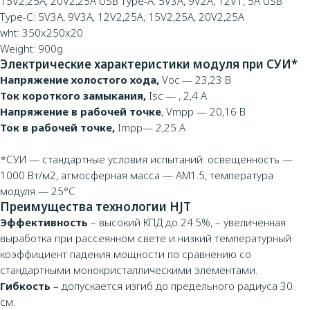
15V2,25A, 20V2,25A USB Type-A: 5V3A, 9V2A, 12V1, 5A USB
Type-С: 5V3A, 9V3A, 12V2,25A, 15V2,25A, 20V2,25A
wht: 350x250x20
Weight: 900g
Электрические характеристики модуля при СУИ*
Напряжение холостого хода,
Voc — 23,23 B
Ток короткого замыкания,
Isc — , 2,4 A
Напряжение в рабочей точке
, Vmpp — 20,16 В
Ток в рабочей точке,
Impp— 2,25 A
*СУИ — стандартные условия испытаний: освещенность —
1000 Вт/м2, атмосферная масса — АМ1.5, температура
модуля — 25°С
Преимущества технологии HJT
Эффективность
– высокий КПД до 24.5%, – увеличенная
выработка при рассеянном свете и низкий температурный
коэффициент падения мощности по сравнению со
стандартными монокристаллическими элементами.
Гибкость
– допускается изгиб до предельного радиуса 30
см.