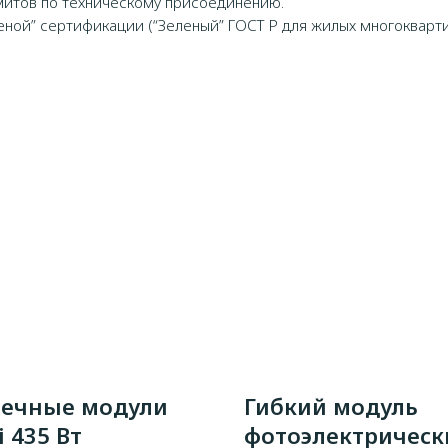
митов по техническому присоединению.
ной” сертификации (“Зеленый” ГОСТ Р для жилых многоквартирны
ечные модули
Гибкий модуль
i 435 Вт
фотоэлектрическ