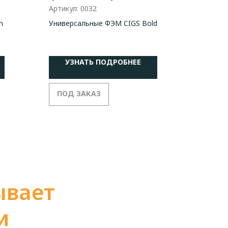
m 80
SteelSun CIGS Bold+
Артикул:
0032
240 Вт
m
Универсальные ФЭМ CIGS Bold
УЗНАТЬ ПОДРОБНЕЕ
ывает
и