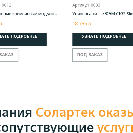
SteelSun CIGS Sli
:
0012
Артикул:
0033
Вт
льные кремниевые модули
Универсальные ФЭМ CIGS Sli
го из ведущих мировых
р.
18 756
р.
щиков
НАТЬ ПОДРОБНЕЕ
УЗНАТЬ ПОДРОБНЕЕ
пания
Солартек
оказ
сопутствующие
услуг