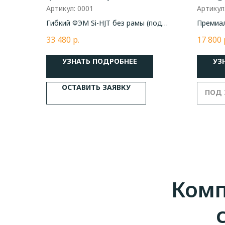
SteelSun Si-HJT 320Вт
Артикул:
0001
Артикул
Гибкий ФЭМ Si-HJT без рамы (под
Премиа
прижимную планку/клей/люверсы)
от одно
33 480
р.
17 800
постав
УЗНАТЬ ПОДРОБНЕЕ
УЗ
ОСТАВИТЬ ЗАЯВКУ
Ком